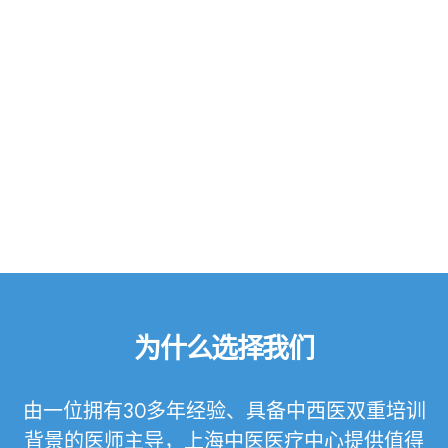
立即预约咨询，了解中医如何
助您开启身心平衡的健康之
旅。
预约看诊
为什么选择我们
由一位拥有30多年经验、具备中西医双重培训
背景的医师主导，上海中医医疗中心提供值得