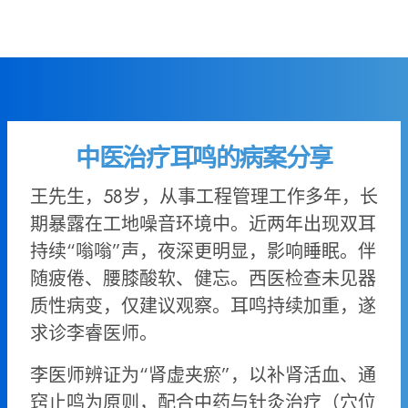
中医治疗耳鸣的病案分享
王先生，58岁，从事工程管理工作多年，长
期暴露在工地噪音环境中。近两年出现双耳
持续“嗡嗡”声，夜深更明显，影响睡眠。伴
随疲倦、腰膝酸软、健忘。西医检查未见器
质性病变，仅建议观察。耳鸣持续加重，遂
求诊李睿医师。
李医师辨证为“肾虚夹瘀”，以补肾活血、通
窍止鸣为原则，配合中药与针灸治疗（穴位