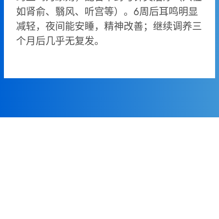
如肾俞、翳风、听宫等）。6周后耳鸣明显
减轻，夜间能安睡，精神改善；继续调养三
个月后几乎无复发。