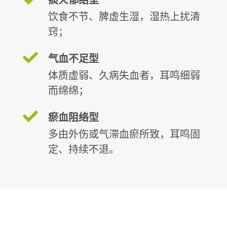
痰火郁结型
饮食不节、脾虚生湿，湿热上扰清
窍；
气血不足型
体质虚弱、久病失血者，耳鸣细弱
而绵绵；
瘀血阻络型
多由外伤或气滞血瘀所致，耳鸣固
定、持续不退。