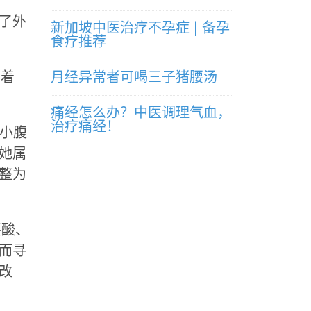
了外
新加坡中医治疗不孕症 | 备孕
食疗推荐
面着
月经异常者可喝三子猪腰汤
痛经怎么办？中医调理气血，
治疗痛经！
期小腹
她属
整为
腰酸、
而寻
改