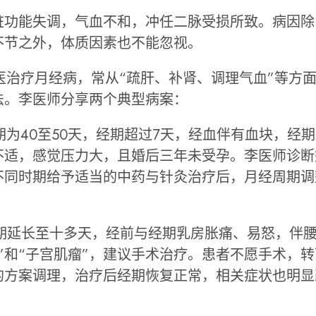
脏功能失调，气血不和，冲任二脉受损所致。病因除
不节之外，体质因素也不能忽视。
医治疗月经病，常从“疏肝、补肾、调理气血”等方
法。李医师分享两个典型病案：
期为40至50天，经期超过7天，经血伴有血块，经
不适，感觉压力大，且婚后三年未受孕。李医师诊断
不同时期给予适当的中药与针灸治疗后，月经周期调
期延长至十多天，经前与经期乳房胀痛、易怒，伴
”和“子宫肌瘤”，建议手术治疗。患者不愿手术，转
的方案调理，治疗后经期恢复正常，相关症状也明显