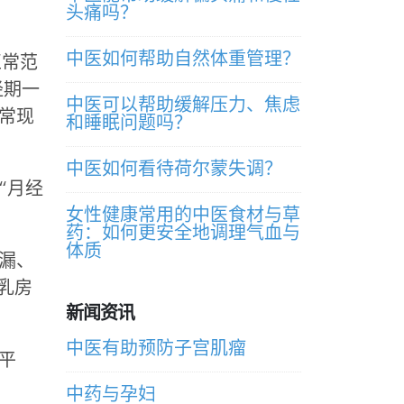
头痛吗？
中医如何帮助自然体重管理？
正常范
经期一
中医可以帮助缓解压力、焦虑
常现
和睡眠问题吗？
中医如何看待荷尔蒙失调？
“月经
女性健康常用的中医食材与草
药：如何更安全地调理气血与
体质
漏、
乳房
新闻资讯
中医有助预防子宫肌瘤
平
中药与孕妇